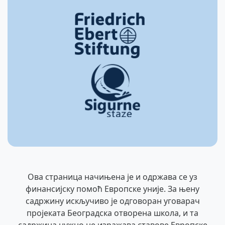
Ова страница начињена је и одржава се уз
финансијску помоћ Европске уније. За њену
садржину искључиво је одговоран уговарач
пројеката Београдска отворена школа, и та